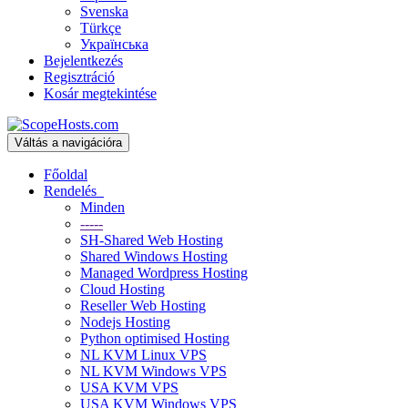
Svenska
Türkçe
Українська
Bejelentkezés
Regisztráció
Kosár megtekintése
Váltás a navigációra
Főoldal
Rendelés
Minden
-----
SH-Shared Web Hosting
Shared Windows Hosting
Managed Wordpress Hosting
Cloud Hosting
Reseller Web Hosting
Nodejs Hosting
Python optimised Hosting
NL KVM Linux VPS
NL KVM Windows VPS
USA KVM VPS
USA KVM Windows VPS