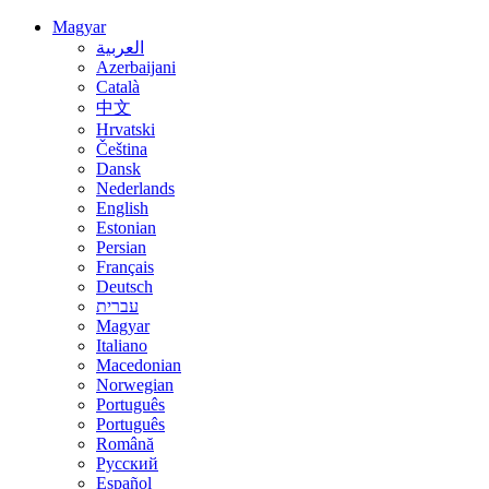
Magyar
العربية
Azerbaijani
Català
中文
Hrvatski
Čeština
Dansk
Nederlands
English
Estonian
Persian
Français
Deutsch
עברית
Magyar
Italiano
Macedonian
Norwegian
Português
Português
Română
Русский
Español