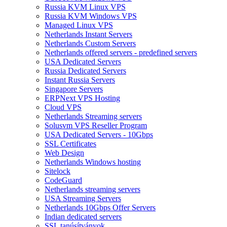
Russia KVM Linux VPS
Russia KVM Windows VPS
Managed Linux VPS
Netherlands Instant Servers
Netherlands Custom Servers
Netherlands offered servers - predefined servers
USA Dedicated Servers
Russia Dedicated Servers
Instant Russia Servers
Singapore Servers
ERPNext VPS Hosting
Cloud VPS
Netherlands Streaming servers
Solusvm VPS Reseller Program
USA Dedicated Servers - 10Gbps
SSL Certificates
Web Design
Netherlands Windows hosting
Sitelock
CodeGuard
Netherlands streaming servers
USA Streaming Servers
Netherlands 10Gbps Offer Servers
Indian dedicated servers
SSL tanúsítványok