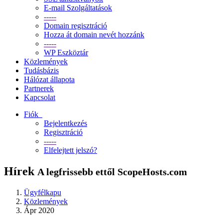
E-mail Szolgáltatások
-----
Domain regisztráció
Hozza át domain nevét hozzánk
-----
WP Eszköztár
Közlemények
Tudásbázis
Hálózat állapota
Partnerek
Kapcsolat
Fiók
Bejelentkezés
Regisztráció
-----
Elfelejtett jelszó?
Hírek
A legfrissebb ettől ScopeHosts.com
Ügyfélkapu
Közlemények
Ápr 2020