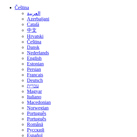
Čeština
العربية
Azerbaijani
Català
中文
Hrvatski
Čeština
Dansk
Nederlands
English
Estonian
Persian
Français
Deutsch
עברית
Magyar
Italiano
Macedonian
Norwegian
Português
Português
Română
Русский
Español