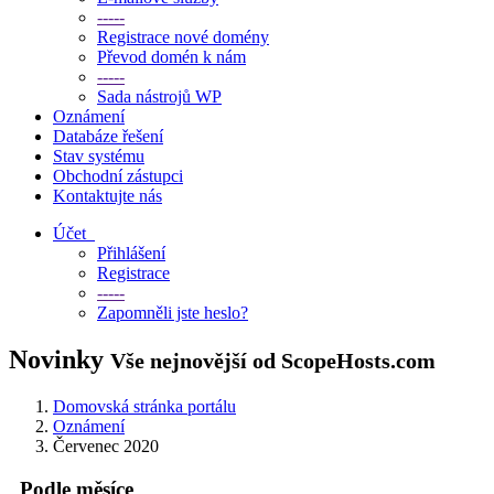
-----
Registrace nové domény
Převod domén k nám
-----
Sada nástrojů WP
Oznámení
Databáze řešení
Stav systému
Obchodní zástupci
Kontaktujte nás
Účet
Přihlášení
Registrace
-----
Zapomněli jste heslo?
Novinky
Vše nejnovější od ScopeHosts.com
Domovská stránka portálu
Oznámení
Červenec 2020
Podle měsíce