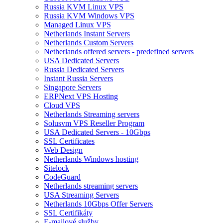
Russia KVM Linux VPS
Russia KVM Windows VPS
Managed Linux VPS
Netherlands Instant Servers
Netherlands Custom Servers
Netherlands offered servers - predefined servers
USA Dedicated Servers
Russia Dedicated Servers
Instant Russia Servers
Singapore Servers
ERPNext VPS Hosting
Cloud VPS
Netherlands Streaming servers
Solusvm VPS Reseller Program
USA Dedicated Servers - 10Gbps
SSL Certificates
Web Design
Netherlands Windows hosting
Sitelock
CodeGuard
Netherlands streaming servers
USA Streaming Servers
Netherlands 10Gbps Offer Servers
SSL Certifikáty
E-mailové služby