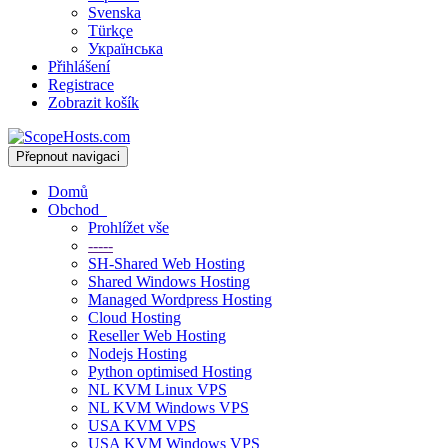
Svenska
Türkçe
Українська
Přihlášení
Registrace
Zobrazit košík
Přepnout navigaci
Domů
Obchod
Prohlížet vše
-----
SH-Shared Web Hosting
Shared Windows Hosting
Managed Wordpress Hosting
Cloud Hosting
Reseller Web Hosting
Nodejs Hosting
Python optimised Hosting
NL KVM Linux VPS
NL KVM Windows VPS
USA KVM VPS
USA KVM Windows VPS