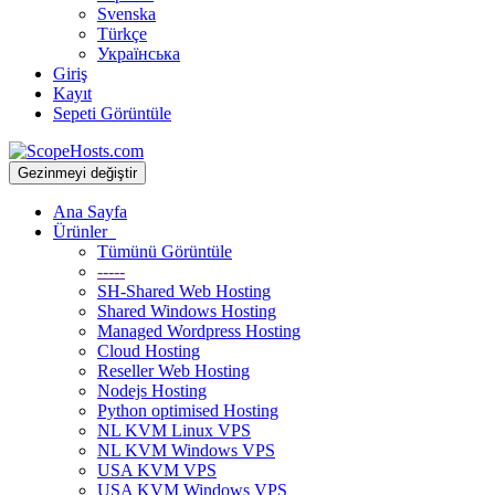
Svenska
Türkçe
Українська
Giriş
Kayıt
Sepeti Görüntüle
Gezinmeyi değiştir
Ana Sayfa
Ürünler
Tümünü Görüntüle
-----
SH-Shared Web Hosting
Shared Windows Hosting
Managed Wordpress Hosting
Cloud Hosting
Reseller Web Hosting
Nodejs Hosting
Python optimised Hosting
NL KVM Linux VPS
NL KVM Windows VPS
USA KVM VPS
USA KVM Windows VPS