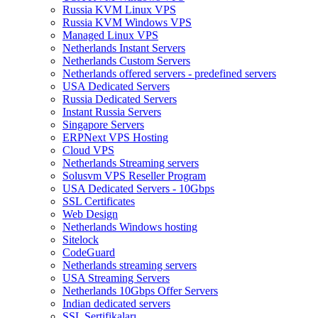
Russia KVM Linux VPS
Russia KVM Windows VPS
Managed Linux VPS
Netherlands Instant Servers
Netherlands Custom Servers
Netherlands offered servers - predefined servers
USA Dedicated Servers
Russia Dedicated Servers
Instant Russia Servers
Singapore Servers
ERPNext VPS Hosting
Cloud VPS
Netherlands Streaming servers
Solusvm VPS Reseller Program
USA Dedicated Servers - 10Gbps
SSL Certificates
Web Design
Netherlands Windows hosting
Sitelock
CodeGuard
Netherlands streaming servers
USA Streaming Servers
Netherlands 10Gbps Offer Servers
Indian dedicated servers
SSL Sertifikaları