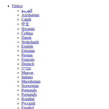
Türkçe
العربية
Azerbaijani
Català
中文
Hrvatski
Čeština
Dansk
Nederlands
English
Estonian
Persian
Français
Deutsch
עברית
Magyar
Italiano
Macedonian
Norwegian
Português
Português
Română
Русский
Español