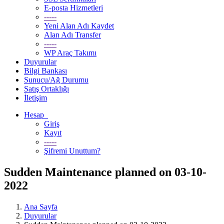
E-posta Hizmetleri
-----
Yeni Alan Adı Kaydet
Alan Adı Transfer
-----
WP Araç Takımı
Duyurular
Bilgi Bankası
Sunucu/Ağ Durumu
Satış Ortaklığı
İletişim
Hesap
Giriş
Kayıt
-----
Şifremi Unuttum?
Sudden Maintenance planned on 03-10-
2022
Ana Sayfa
Duyurular