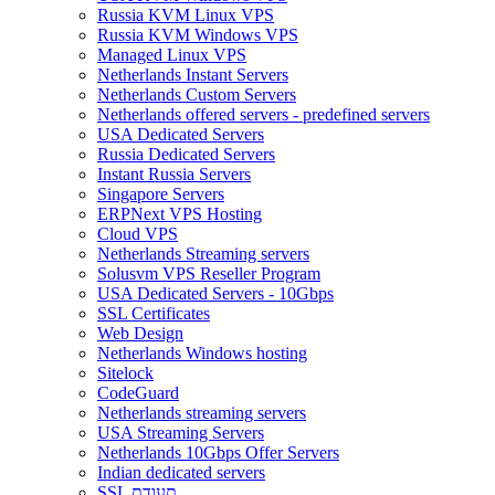
Russia KVM Linux VPS
Russia KVM Windows VPS
Managed Linux VPS
Netherlands Instant Servers
Netherlands Custom Servers
Netherlands offered servers - predefined servers
USA Dedicated Servers
Russia Dedicated Servers
Instant Russia Servers
Singapore Servers
ERPNext VPS Hosting
Cloud VPS
Netherlands Streaming servers
Solusvm VPS Reseller Program
USA Dedicated Servers - 10Gbps
SSL Certificates
Web Design
Netherlands Windows hosting
Sitelock
CodeGuard
Netherlands streaming servers
USA Streaming Servers
Netherlands 10Gbps Offer Servers
Indian dedicated servers
SSL תעודת