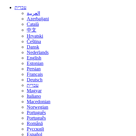
עברית
العربية
Azerbaijani
Català
中文
Hrvatski
Čeština
Dansk
Nederlands
English
Estonian
Persian
Français
Deutsch
עברית
Magyar
Italiano
Macedonian
Norwegian
Português
Português
Română
Русский
Español