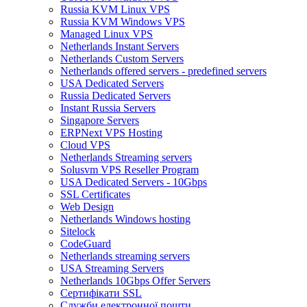
Russia KVM Linux VPS
Russia KVM Windows VPS
Managed Linux VPS
Netherlands Instant Servers
Netherlands Custom Servers
Netherlands offered servers - predefined servers
USA Dedicated Servers
Russia Dedicated Servers
Instant Russia Servers
Singapore Servers
ERPNext VPS Hosting
Cloud VPS
Netherlands Streaming servers
Solusvm VPS Reseller Program
USA Dedicated Servers - 10Gbps
SSL Certificates
Web Design
Netherlands Windows hosting
Sitelock
CodeGuard
Netherlands streaming servers
USA Streaming Servers
Netherlands 10Gbps Offer Servers
Сертифікати SSL
Служби електронної пошти