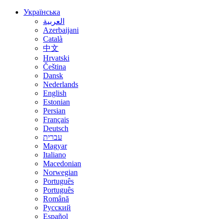
Українська
العربية
Azerbaijani
Català
中文
Hrvatski
Čeština
Dansk
Nederlands
English
Estonian
Persian
Français
Deutsch
עברית
Magyar
Italiano
Macedonian
Norwegian
Português
Português
Română
Русский
Español