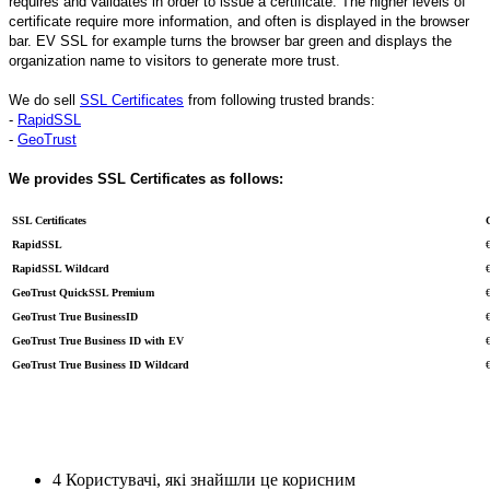
requires and validates in order to issue a certificate. The higher levels of
certificate require more information, and often is displayed in the browser
bar. EV SSL for example turns the browser bar green and displays the
organization name to visitors to generate more trust.
We do sell
SSL Certificates
from following trusted brands:
-
RapidSSL
-
GeoTrust
We provides SSL Certificates as follows:
SSL Certificates
RapidSSL
RapidSSL Wildcard
GeoTrust QuickSSL Premium
GeoTrust True BusinessID
GeoTrust True Business ID with EV
GeoTrust True Business ID Wildcard
4 Користувачі, які знайшли це корисним