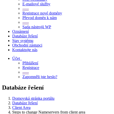
E-mailové služby
-----
Registrace nové domény
Převod domén k nám
-----
Sada nástrojů WP
Oznámení
Databáze řešení
Stav systému
Obchodní zástupci
Kontaktujte nás
Účet
Přihlášení
Registrace
-----
Zapomněli jste heslo?
Databáze řešení
Domovská stránka portálu
Databáze řešení
Client Area
Steps to change Nameservers from client area