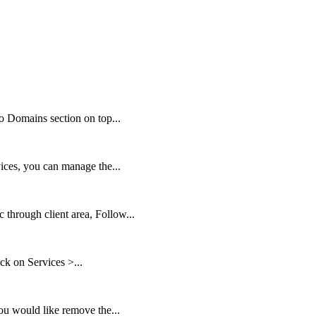
o Domains section on top...
vices, you can manage the...
 through client area, Follow...
ick on Services >...
you would like remove the...