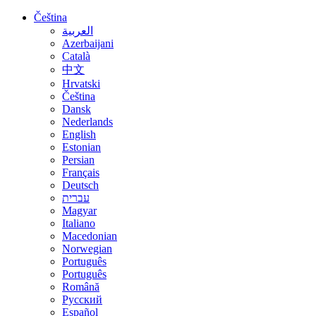
Čeština
العربية
Azerbaijani
Català
中文
Hrvatski
Čeština
Dansk
Nederlands
English
Estonian
Persian
Français
Deutsch
עברית
Magyar
Italiano
Macedonian
Norwegian
Português
Português
Română
Русский
Español