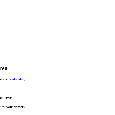
rea
ith
ScopeHosts
,
meservers
t for your domain