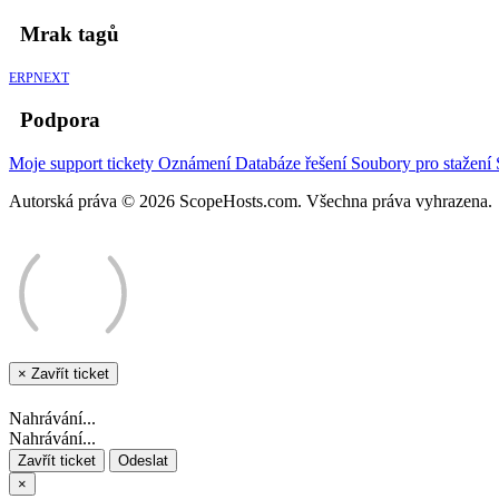
Mrak tagů
ERPNEXT
Podpora
Moje support tickety
Oznámení
Databáze řešení
Soubory pro stažení
Autorská práva © 2026 ScopeHosts.com. Všechna práva vyhrazena.
×
Zavřít ticket
Nahrávání...
Nahrávání...
Zavřít ticket
Odeslat
×