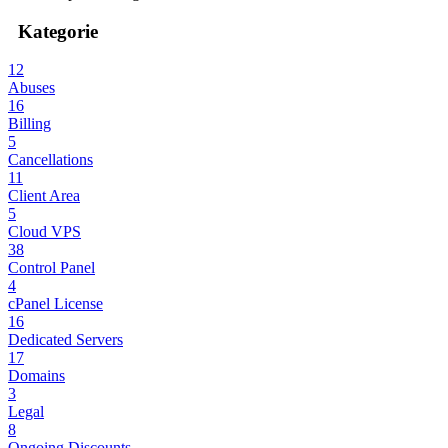
Kategorie
12
Abuses
16
Billing
5
Cancellations
11
Client Area
5
Cloud VPS
38
Control Panel
4
cPanel License
16
Dedicated Servers
17
Domains
3
Legal
8
Ongoing Discounts