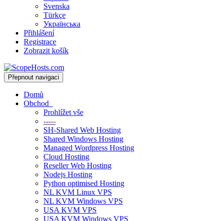
Svenska
Türkçe
Українська
Přihlášení
Registrace
Zobrazit košík
Přepnout navigaci
Domů
Obchod
Prohlížet vše
-----
SH-Shared Web Hosting
Shared Windows Hosting
Managed Wordpress Hosting
Cloud Hosting
Reseller Web Hosting
Nodejs Hosting
Python optimised Hosting
NL KVM Linux VPS
NL KVM Windows VPS
USA KVM VPS
USA KVM Windows VPS