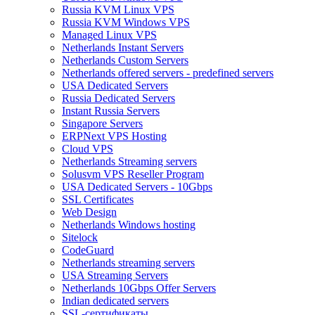
Russia KVM Linux VPS
Russia KVM Windows VPS
Managed Linux VPS
Netherlands Instant Servers
Netherlands Custom Servers
Netherlands offered servers - predefined servers
USA Dedicated Servers
Russia Dedicated Servers
Instant Russia Servers
Singapore Servers
ERPNext VPS Hosting
Cloud VPS
Netherlands Streaming servers
Solusvm VPS Reseller Program
USA Dedicated Servers - 10Gbps
SSL Certificates
Web Design
Netherlands Windows hosting
Sitelock
CodeGuard
Netherlands streaming servers
USA Streaming Servers
Netherlands 10Gbps Offer Servers
Indian dedicated servers
SSL-сертификаты