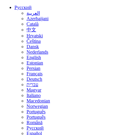
Русский
العربية
Azerbaijani
Català
中文
Hrvatski
Čeština
Dansk
Nederlands
English
Estonian
Persian
Français
Deutsch
עברית
Magyar
Italiano
Macedonian
Norwegian
Português
Português
Română
Русский
Español