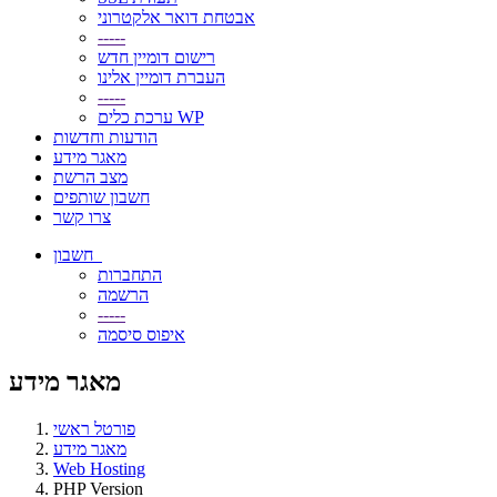
אבטחת דואר אלקטרוני
-----
רישום דומיין חדש
העברת דומיין אלינו
-----
ערכת כלים WP
הודעות וחדשות
מאגר מידע
מצב הרשת
חשבון שותפים
צרו קשר
חשבון
התחברות
הרשמה
-----
איפוס סיסמה
מאגר מידע
פורטל ראשי
מאגר מידע
Web Hosting
PHP Version