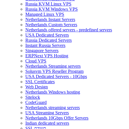
Russia KVM Linux VPS
Russia KVM Windows VPS
Managed Linux VPS
Netherlands Instant Servers
Netherlands Custom Servers
Netherlands offered servers - predefined servers
USA Dedicated Servers
Russia Dedicated Servers
Instant Russia Servers
Singapore Servers
ERPNext VPS Hosting
Cloud VPS
Netherlands Streaming servers
Solusvm VPS Reseller Program
USA Dedicated Servers - 10Gbps
SSL Certificates
Web Design
Netherlands Windows hosting
Sitelock
CodeGuard
Netherlands streaming servers
USA Streaming Servers
Netherlands 10Gbps Offer Servers
Indian dedicated servers
SSL תעודת