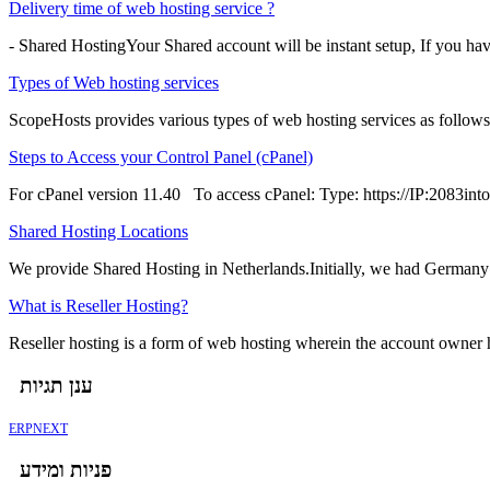
Delivery time of web hosting service ?
- Shared HostingYour Shared account will be instant setup, If you ha
Types of Web hosting services
ScopeHosts provides various types of web hosting services as follows
Steps to Access your Control Panel (cPanel)
For cPanel version 11.40 To access cPanel: Type: https://IP:2083into 
Shared Hosting Locations
We provide Shared Hosting in Netherlands.Initially, we had Germany 
What is Reseller Hosting?
Reseller hosting is a form of web hosting wherein the account owner has
ענן תגיות
ERPNEXT
פניות ומידע