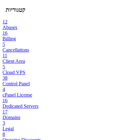
קטגוריות
12
Abuses
16
Billing
5
Cancellations
11
Client Area
5
Cloud VPS
38
Control Panel
4
cPanel License
16
Dedicated Servers
17
Domains
3
Legal
8
Ongoing Discounts