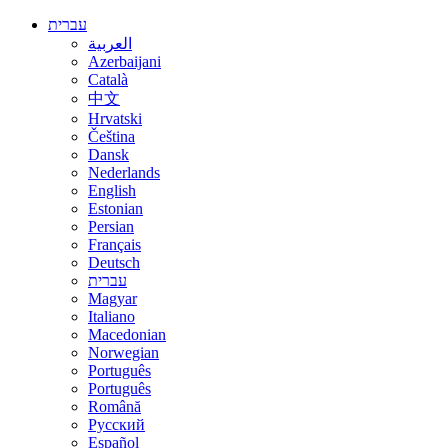
עברית
العربية
Azerbaijani
Català
中文
Hrvatski
Čeština
Dansk
Nederlands
English
Estonian
Persian
Français
Deutsch
עברית
Magyar
Italiano
Macedonian
Norwegian
Português
Português
Română
Русский
Español