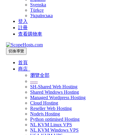
Svenska
Türkçe
Українська
登入
註冊
查看購物車
切換導覽
首頁
商店
瀏覽全部
-----
SH-Shared Web Hosting
Shared Windows Hosting
Managed Wordpress Hosting
Cloud Hosting
Reseller Web Hosting
Nodejs Hosting
Python optimised Hosting
NL KVM Linux VPS
NL KVM Windows VPS