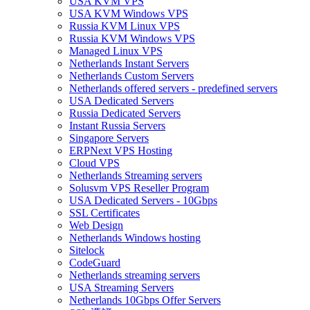
USA KVM VPS
USA KVM Windows VPS
Russia KVM Linux VPS
Russia KVM Windows VPS
Managed Linux VPS
Netherlands Instant Servers
Netherlands Custom Servers
Netherlands offered servers - predefined servers
USA Dedicated Servers
Russia Dedicated Servers
Instant Russia Servers
Singapore Servers
ERPNext VPS Hosting
Cloud VPS
Netherlands Streaming servers
Solusvm VPS Reseller Program
USA Dedicated Servers - 10Gbps
SSL Certificates
Web Design
Netherlands Windows hosting
Sitelock
CodeGuard
Netherlands streaming servers
USA Streaming Servers
Netherlands 10Gbps Offer Servers