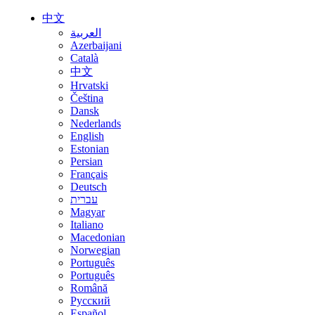
中文
العربية
Azerbaijani
Català
中文
Hrvatski
Čeština
Dansk
Nederlands
English
Estonian
Persian
Français
Deutsch
עברית
Magyar
Italiano
Macedonian
Norwegian
Português
Português
Română
Русский
Español