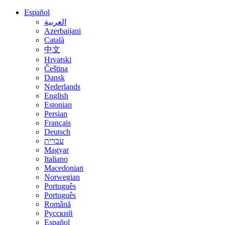
Español
العربية
Azerbaijani
Català
中文
Hrvatski
Čeština
Dansk
Nederlands
English
Estonian
Persian
Français
Deutsch
עברית
Magyar
Italiano
Macedonian
Norwegian
Português
Português
Română
Русский
Español