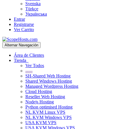
Svenska
Türkçe
Українська
Entrar
Registrarse
Ver Carrito
Alternar Navegación
Área de Clientes
Tienda
Ver Todos
-----
SH-Shared Web Hosting
Shared Windows Hosting
Managed Wordpress Hosting
Cloud Hosting
Reseller Web Hosting
Nodejs Hosting
Python optimised Hosting
NL KVM Linux VPS
NL KVM Windows VPS
USA KVM VPS
USA KVM Windows VPS