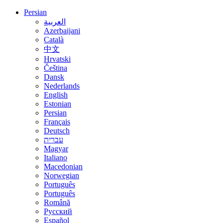
Persian
العربية
Azerbaijani
Català
中文
Hrvatski
Čeština
Dansk
Nederlands
English
Estonian
Persian
Français
Deutsch
עברית
Magyar
Italiano
Macedonian
Norwegian
Português
Português
Română
Русский
Español