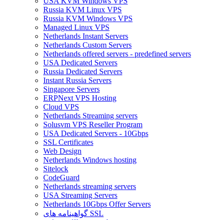
USA KVM Windows VPS
Russia KVM Linux VPS
Russia KVM Windows VPS
Managed Linux VPS
Netherlands Instant Servers
Netherlands Custom Servers
Netherlands offered servers - predefined servers
USA Dedicated Servers
Russia Dedicated Servers
Instant Russia Servers
Singapore Servers
ERPNext VPS Hosting
Cloud VPS
Netherlands Streaming servers
Solusvm VPS Reseller Program
USA Dedicated Servers - 10Gbps
SSL Certificates
Web Design
Netherlands Windows hosting
Sitelock
CodeGuard
Netherlands streaming servers
USA Streaming Servers
Netherlands 10Gbps Offer Servers
گواهینامه های SSL