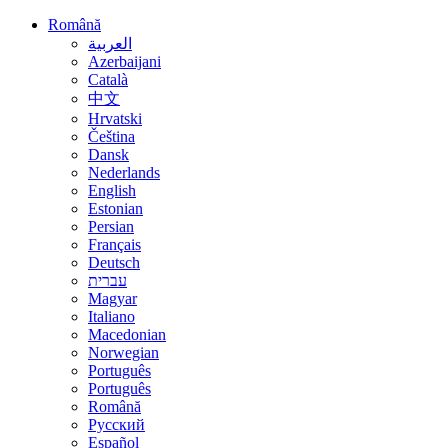
Română
العربية
Azerbaijani
Català
中文
Hrvatski
Čeština
Dansk
Nederlands
English
Estonian
Persian
Français
Deutsch
עברית
Magyar
Italiano
Macedonian
Norwegian
Português
Português
Română
Русский
Español