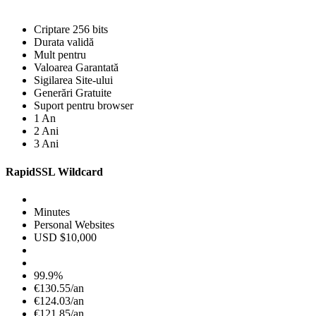
Criptare 256 bits
Durata validă
Mult pentru
Valoarea Garantată
Sigilarea Site-ului
Generări Gratuite
Suport pentru browser
1 An
2 Ani
3 Ani
RapidSSL Wildcard
Minutes
Personal Websites
USD $10,000
99.9%
€130.55/an
€124.03/an
€121.85/an