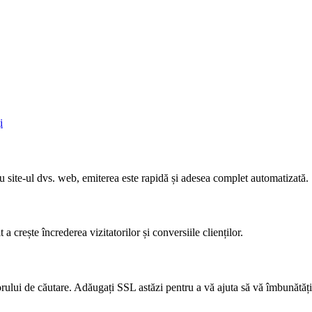
i
u site-ul dvs. web, emiterea este rapidă și adesea complet automatizată.
a crește încrederea vizitatorilor și conversiile clienților.
ului de căutare. Adăugați SSL astăzi pentru a vă ajuta să vă îmbunătăț