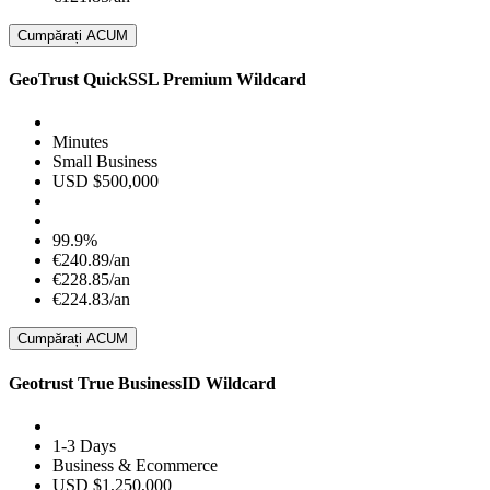
Cumpărați ACUM
GeoTrust QuickSSL Premium Wildcard
Minutes
Small Business
USD $500,000
99.9%
€240.89/an
€228.85/an
€224.83/an
Cumpărați ACUM
Geotrust True BusinessID Wildcard
1-3 Days
Business & Ecommerce
USD $1,250,000