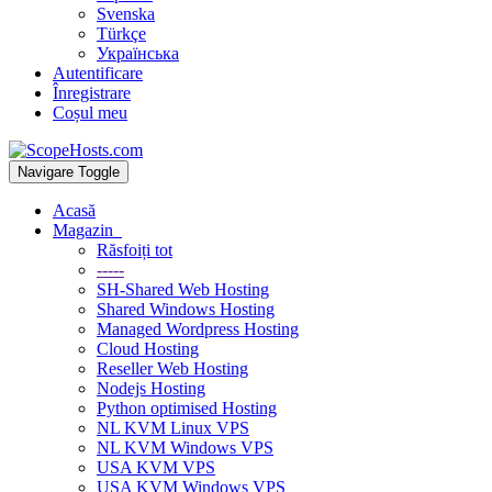
Svenska
Türkçe
Українська
Autentificare
Înregistrare
Coșul meu
Navigare Toggle
Acasă
Magazin
Răsfoiți tot
-----
SH-Shared Web Hosting
Shared Windows Hosting
Managed Wordpress Hosting
Cloud Hosting
Reseller Web Hosting
Nodejs Hosting
Python optimised Hosting
NL KVM Linux VPS
NL KVM Windows VPS
USA KVM VPS
USA KVM Windows VPS