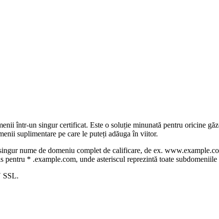
ii într-un singur certificat. Este o soluție minunată pentru oricine găzd
enii suplimentare pe care le puteți adăuga în viitor.
i singur nume de domeniu complet de calificare, de ex. www.example.com
is pentru * .example.com, unde asteriscul reprezintă toate subdomeniile 
V SSL.