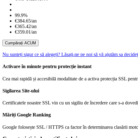
99.9%
€384.65/an
€365.42/an
€359.01/an
Cumpărați ACUM
Nu sunteți sigur ce să alegeți? Lăsați-ne pe noi să vă ajutăm sa decideț
Activare în minute pentru protecție instant
Cea mai rapidă și accesibilă modalitate de a activa protecția SSL pentr
Sigilarea Site-ului
Certificatele noastre SSL vin cu un sigiliu de încredere care s-a dovedit 
Măriți Google Ranking
Google folosește SSL / HTTPS ca factor în determinarea clasării motor