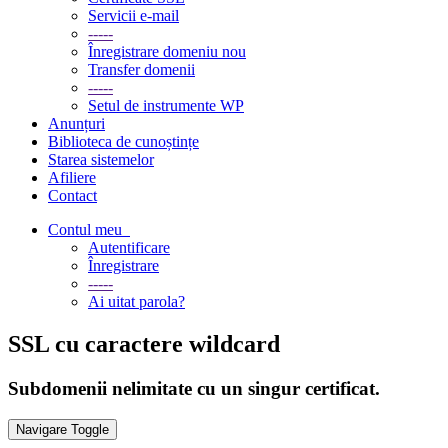
Servicii e-mail
-----
Înregistrare domeniu nou
Transfer domenii
-----
Setul de instrumente WP
Anunțuri
Biblioteca de cunoștințe
Starea sistemelor
Afiliere
Contact
Contul meu
Autentificare
Înregistrare
-----
Ai uitat parola?
SSL cu caractere wildcard
Subdomenii nelimitate cu un singur certificat.
Navigare Toggle