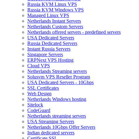
Russia KVM Linux VPS
Russia KVM Windows VPS
Managed Linux VPS
Netherlands Instant Servers
Netherlands Custom Servers
Netherlands offered servers - predefined servers
USA Dedicated Servers
Russia Dedicated Servers
Instant Russia Servers
Singapore Servers
ERPNext VPS Hosting
Cloud VPS
Netherlands Streaming servers
Solusvm VPS Reseller Program
USA Dedicated Servers - 10Gbps
SSL Certificates
Web Design
Netherlands Windows hosting
Sitelock
CodeGuard
Netherlands streaming servers
USA Streaming Servers
Netherlands 10Gbps Offer Servers
Indian dedicated servers
Certificate SSL