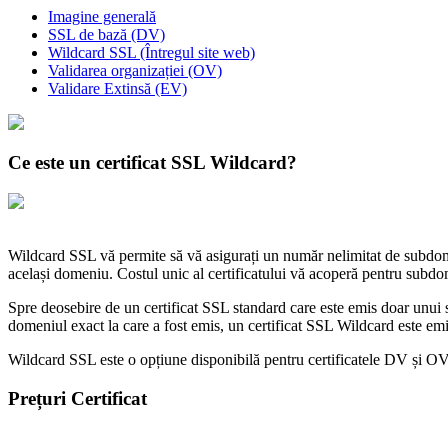
Imagine generală
SSL de bază (DV)
Wildcard SSL (Întregul site web)
Validarea organizației (OV)
Validare Extinsă (EV)
Ce este un certificat SSL Wildcard?
Wildcard SSL vă permite să vă asigurați un număr nelimitat de subdomen
același domeniu. Costul unic al certificatului vă acoperă pentru subdom
Spre deosebire de un certificat SSL standard care este emis doar unu
domeniul exact la care a fost emis, un certificat SSL Wildcard este em
Wildcard SSL este o opțiune disponibilă pentru certificatele DV și O
Prețuri Certificat