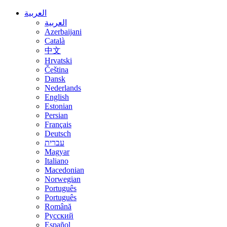
العربية
العربية
Azerbaijani
Català
中文
Hrvatski
Čeština
Dansk
Nederlands
English
Estonian
Persian
Français
Deutsch
עברית
Magyar
Italiano
Macedonian
Norwegian
Português
Português
Română
Русский
Español