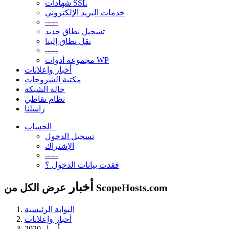
شهادات SSL
خدمات البريد الإلكتروني
-----
تسجيل نطاق جديد
نقل نطاق إلينا
-----
مجموعة أدوات WP
أخبار وإعلانات
مكتبة الشروحات
حالة الشبكة
نظام نقاطي
راسلنا
الحساب
تسجيل الدخول
الإشتراك
-----
فقدت بيانات الدخول ؟
أخبار
عرض الكل من ScopeHosts.com
البوابة الرئيسية
أخبار وإعلانات
أبريل 2020