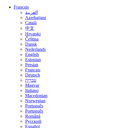
Français
العربية
Azerbaijani
Català
中文
Hrvatski
Čeština
Dansk
Nederlands
English
Estonian
Persian
Français
Deutsch
עברית
Magyar
Italiano
Macedonian
Norwegian
Português
Português
Română
Русский
Español