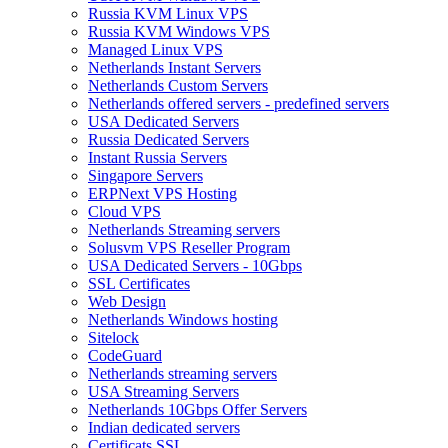
Russia KVM Linux VPS
Russia KVM Windows VPS
Managed Linux VPS
Netherlands Instant Servers
Netherlands Custom Servers
Netherlands offered servers - predefined servers
USA Dedicated Servers
Russia Dedicated Servers
Instant Russia Servers
Singapore Servers
ERPNext VPS Hosting
Cloud VPS
Netherlands Streaming servers
Solusvm VPS Reseller Program
USA Dedicated Servers - 10Gbps
SSL Certificates
Web Design
Netherlands Windows hosting
Sitelock
CodeGuard
Netherlands streaming servers
USA Streaming Servers
Netherlands 10Gbps Offer Servers
Indian dedicated servers
Certificats SSL