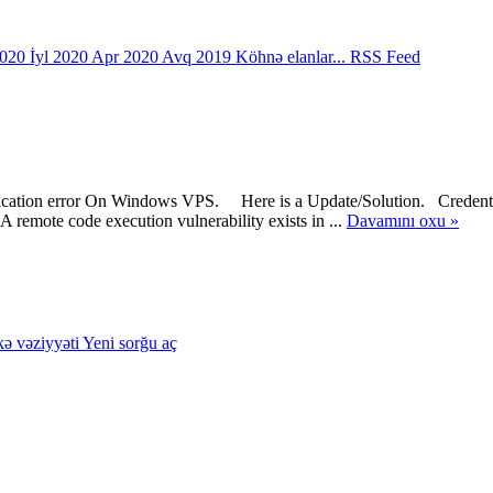
2020
İyl 2020
Apr 2020
Avq 2019
Köhnə elanlar...
RSS Feed
ntication error On Windows VPS. Here is a Update/Solution. Credentia
 A remote code execution vulnerability exists in ...
Davamını oxu »
kə vəziyyəti
Yeni sorğu aç