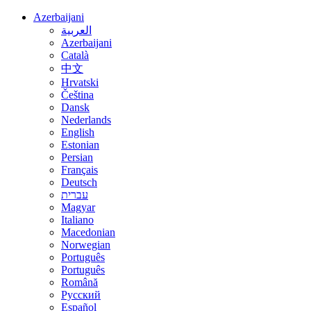
Azerbaijani
العربية
Azerbaijani
Català
中文
Hrvatski
Čeština
Dansk
Nederlands
English
Estonian
Persian
Français
Deutsch
עברית
Magyar
Italiano
Macedonian
Norwegian
Português
Português
Română
Русский
Español