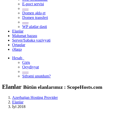
E-poçt servisi
-----
Domen əldə et
Domen transferi
-----
WP alətlər dəsti
Elanlar
Məlumat bazası
Server/Şəbəkə vəziyyəti
Ortaqlar
Əlaqə
Hesab
Giriş
Qeydiyyat
-----
Şifrəmi unutdum?
Elanlar
Bütün elanlarımız : ScopeHosts.com
Azerbaijan Hosting Provider
Elanlar
İyl 2018