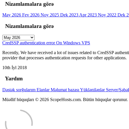
Nizamlamalara görə
May 2026
Fev 2026
Noy 2025
Dek 2023
Apr 2023
Noy 2022
Dek 
Nizamlamalara görə
CredSSP authentication error On Windows VPS
Recently, We have received a lot of issues related to CredSSP authe
provider that processes authentication requests for other applications.
10th İyl 2018
Yardım
Dəstək sorğularım
Elanlar
Məlumat bazası
Yüklənilənlər
Server/Şəbə
Müəllif hüquqları © 2026 ScopeHosts.com. Bütün hüquqlar qorunur.