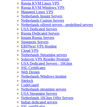
Russia KVM Linux VPS
Russia KVM Windows VPS
Managed Linux VPS
Netherlands Instant Servers
Netherlands Custom Servers
Netherlands offered servers - predefined servers
USA Dedicated Servers
Russia Dedicated Servers
Instant Russia Servers
Singapore Servers
ERPNext VPS Hosting
Cloud VPS
Netherlands Streaming servers
Solusvm VPS Reseller Program
USA Dedicated Servers - 10Gbps
SSL Certificates
Web Design
Netherlands Windows hosting
Sitelock
CodeGuard
Netherlands streaming servers
USA Streaming Servers
Netherlands 10Gbps Offer Servers
Indian dedicated servers
SSL sertifikatlar