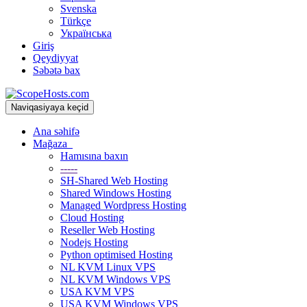
Svenska
Türkçe
Українська
Giriş
Qeydiyyat
Səbətə bax
Naviqasiyaya keçid
Ana səhifə
Mağaza
Hamısına baxın
-----
SH-Shared Web Hosting
Shared Windows Hosting
Managed Wordpress Hosting
Cloud Hosting
Reseller Web Hosting
Nodejs Hosting
Python optimised Hosting
NL KVM Linux VPS
NL KVM Windows VPS
USA KVM VPS
USA KVM Windows VPS