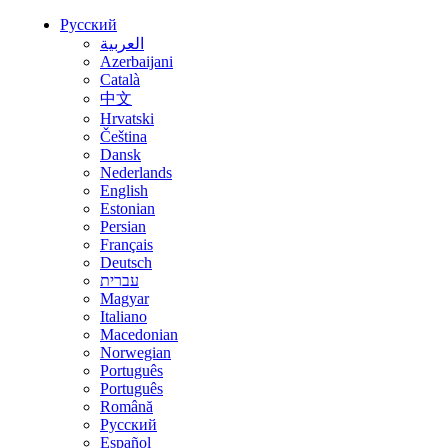
Русский
العربية
Azerbaijani
Català
中文
Hrvatski
Čeština
Dansk
Nederlands
English
Estonian
Persian
Français
Deutsch
עברית
Magyar
Italiano
Macedonian
Norwegian
Português
Português
Română
Русский
Español