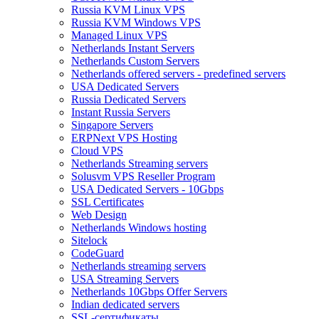
Russia KVM Linux VPS
Russia KVM Windows VPS
Managed Linux VPS
Netherlands Instant Servers
Netherlands Custom Servers
Netherlands offered servers - predefined servers
USA Dedicated Servers
Russia Dedicated Servers
Instant Russia Servers
Singapore Servers
ERPNext VPS Hosting
Cloud VPS
Netherlands Streaming servers
Solusvm VPS Reseller Program
USA Dedicated Servers - 10Gbps
SSL Certificates
Web Design
Netherlands Windows hosting
Sitelock
CodeGuard
Netherlands streaming servers
USA Streaming Servers
Netherlands 10Gbps Offer Servers
Indian dedicated servers
SSL-сертификаты