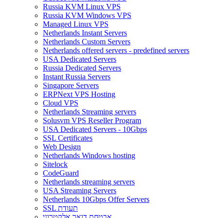
Russia KVM Linux VPS
Russia KVM Windows VPS
Managed Linux VPS
Netherlands Instant Servers
Netherlands Custom Servers
Netherlands offered servers - predefined servers
USA Dedicated Servers
Russia Dedicated Servers
Instant Russia Servers
Singapore Servers
ERPNext VPS Hosting
Cloud VPS
Netherlands Streaming servers
Solusvm VPS Reseller Program
USA Dedicated Servers - 10Gbps
SSL Certificates
Web Design
Netherlands Windows hosting
Sitelock
CodeGuard
Netherlands streaming servers
USA Streaming Servers
Netherlands 10Gbps Offer Servers
SSL תעודת
אבטחת דואר אלקטרוני