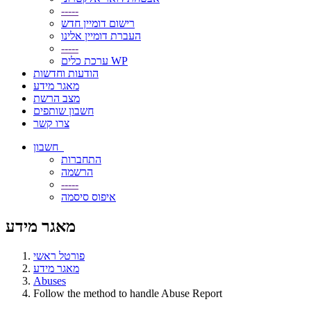
-----
רישום דומיין חדש
העברת דומיין אלינו
-----
ערכת כלים WP
הודעות וחדשות
מאגר מידע
מצב הרשת
חשבון שותפים
צרו קשר
חשבון
התחברות
הרשמה
-----
איפוס סיסמה
מאגר מידע
פורטל ראשי
מאגר מידע
Abuses
Follow the method to handle Abuse Report