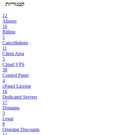
קטגוריות
12
Abuses
16
Billing
5
Cancellations
11
Client Area
5
Cloud VPS
38
Control Panel
4
cPanel License
16
Dedicated Servers
17
Domains
3
Legal
8
Ongoing Discounts
12