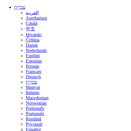
עברית
العربية
Azerbaijani
Català
中文
Hrvatski
Čeština
Dansk
Nederlands
English
Estonian
Persian
Français
Deutsch
עברית
Magyar
Italiano
Macedonian
Norwegian
Português
Português
Română
Русский
Español