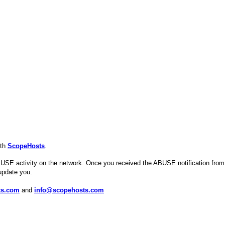
ith
ScopeHosts
.
USE activity on the network. Once you received the ABUSE notification from
update you.
ts.com
and
info@scopehosts.com