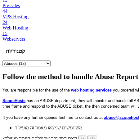
Pre-sales
44
VPS Hosting
24
Web Hosting
15
Webservers
קטגוריות
Follow the method to handle Abuse Report
You are responsible for the use of the
web hosting services
you ordered w
ScopeHosts
has an ABUSE department, they will monitor and handle all AB
time frame and respond to the ABUSE ticket, the then concerned team will 
If you have any further queries feel free to contact us at
abuse@scopehos
1 משתמשים שמצאו מאמר זה מועיל
?האם התשובה שקיבלתם הייתה מועילה
לא
כן