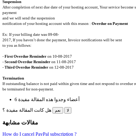
Suspension
After completion of next due date of your hosting account, Your service become
payment
and we will send the suspension
notification of your hosting account with this reason :
Overdue on Payment
Ex: If your billing date was 09-08-
2017, If you haven’t done the payment, Invoice notifications will be sent
to you as follows:
-
First Overdue Reminder
on 10-08-2017
-
Second Overdue Reminder
on 11-08-2017
-
Third Overdue Reminder
on 12-08-2017
Termination
If outstanding balance is not paid within given time and not respond to overdue 
be terminated for non-payment.
6 أعضاء وجدوا هذه المقالة مفيدة
هل كانت المقالة مفيدة ؟
لا
نعم
مقالات مشابهة
How do I cancel PayPal subscription ?