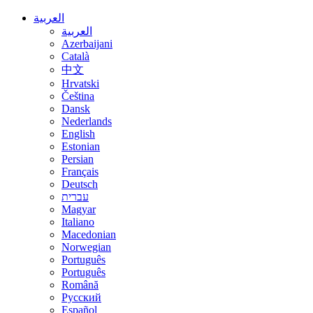
العربية
العربية
Azerbaijani
Català
中文
Hrvatski
Čeština
Dansk
Nederlands
English
Estonian
Persian
Français
Deutsch
עברית
Magyar
Italiano
Macedonian
Norwegian
Português
Português
Română
Русский
Español