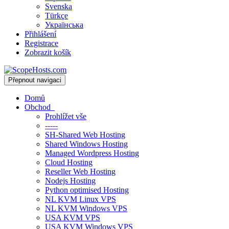
Svenska
Türkçe
Українська
Přihlášení
Registrace
Zobrazit košík
Přepnout navigaci
Domů
Obchod
Prohlížet vše
-----
SH-Shared Web Hosting
Shared Windows Hosting
Managed Wordpress Hosting
Cloud Hosting
Reseller Web Hosting
Nodejs Hosting
Python optimised Hosting
NL KVM Linux VPS
NL KVM Windows VPS
USA KVM VPS
USA KVM Windows VPS