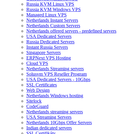
Russia KVM Linux VPS
Russia KVM Windows VPS
Managed Linux VPS
Netherlands Instant Servers
Netherlands Custom Servers
Netherlands offered servers - predefined servers
USA Dedicated Servers
Russia Dedicated Servers
Instant Russia Servers
Singapore Servers
ERPNext VPS Hosting
Cloud VPS
Netherlands Streaming servers
Solusvm VPS Reseller Program
USA Dedicated Servers - 10Gbps
SSL Certificates
Web Design
Netherlands Windows hosting
Sitelock
CodeGuard
Netherlands streaming servers
USA Streaming Servers
Netherlands 10Gbps Offer Servers
Indian dedicated servers
SSL Certifikáty