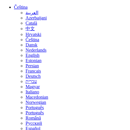
Čeština
العربية
Azerbaijani
Català
中文
Hrvatski
Čeština
Dansk
Nederlands
English
Estonian
Persian
Français
Deutsch
עברית
Magyar
Italiano
Macedonian
Norwegian
Português
Português
Română
Русский
Español