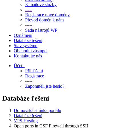
E-mailové služby
-----
Registrace nové domény
Převod domén k nám
-----
Sada nástrojů WP
Oznámení
Databáze řešení
Stav systému
Obchodní zástupci
Kontaktujte nás
Účet
Přihlášení
Registrace
-----
Zapomněli jste heslo?
Databáze řešení
Domovská stránka portálu
Databáze řešení
VPS Hosting
Open ports in CSF Firewall through SSH