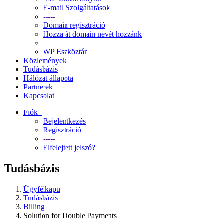
E-mail Szolgáltatások
-----
Domain regisztráció
Hozza át domain nevét hozzánk
-----
WP Eszköztár
Közlemények
Tudásbázis
Hálózat állapota
Partnerek
Kapcsolat
Fiók
Bejelentkezés
Regisztráció
-----
Elfelejtett jelszó?
Tudásbázis
Ügyfélkapu
Tudásbázis
Billing
Solution for Double Payments