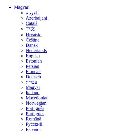
Magyar
العربية
Azerbaijani
Català
中文
Hrvatski
Čeština
Dansk
Nederlands
English
Estonian
Persian
Français
Deutsch
עברית
Magyar
Italiano
Macedonian
Norwegian
Português
Português
Română
Русский
Español