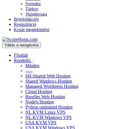
Svenska
Türkçe
Українська
Bejelentkezés
Regisztráció
Kosár megtekintése
Váltás a navigációra
Főoldal
Rendelés
Minden
-----
SH-Shared Web Hosting
Shared Windows Hosting
Managed Wordpress Hosting
Cloud Hosting
Reseller Web Hosting
Nodejs Hosting
Python optimised Hosting
NL KVM Linux VPS
NL KVM Windows VPS
USA KVM VPS
USA KVM Windows VPS