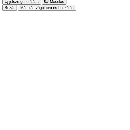
Új jelszó generálása
Másolás
Bezár
Másolás vágólapra és beszúrás