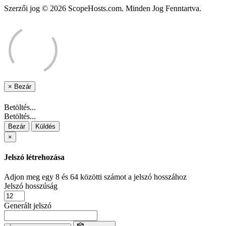
Szerzői jog © 2026 ScopeHosts.com. Minden Jog Fenntartva.
×
Bezár
Betöltés...
Betöltés...
Bezár
Küldés
×
Jelszó létrehozása
Adjon meg egy 8 és 64 közötti számot a jelszó hosszához
Jelszó hosszúság
Generált jelszó