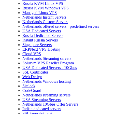
Russia KVM Linux VPS
Russia KVM Windows VPS
Managed Linux VPS
Netherlands Instant Servers
Netherlands Custom Servers
Netherlands offered servers - predefined servers
USA Dedicated Servers
Russia Dedicated Servers
Instant Russia Servers
Singapore Servers
ERPNext VPS Hosting
Cloud VPS
Netherlands Streaming servers
Solusvm VPS Reseller Program
USA Dedicated Servers - 10Gbps
SSL Certificates
Web Design
Netherlands Windows hosting
Sitelock
CodeGuard
Netherlands streaming servers
USA Streaming Servers
Netherlands 10Gbps Offer Servers
Indian dedicated servers
SSL tanúsítványok