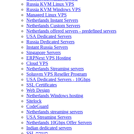
Russia KVM Linux VPS
Russia KVM Windows VPS
Managed Linux VPS
Netherlands Instant Servers
Netherlands Custom Servers
Netherlands offered servers - predefined servers
USA Dedicated Servers
Russia Dedicated Servers
Instant Russia Servers
Singapore Servers
ERPNext VPS Hosting
Cloud VPS
Netherlands Streaming servers
Solusvm VPS Reseller Program
USA Dedicated Servers - 10Gbps
SSL Certificates
Web Design
Netherlands Windows hosting
Sitelock
CodeGuard
Netherlands streaming servers
USA Streaming Servers
Netherlands 10Gbps Offer Servers
Indian dedicated servers
SSL תעודת