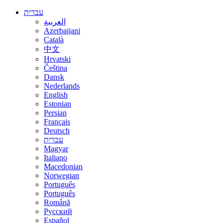
עברית
العربية
Azerbaijani
Català
中文
Hrvatski
Čeština
Dansk
Nederlands
English
Estonian
Persian
Français
Deutsch
עברית
Magyar
Italiano
Macedonian
Norwegian
Português
Português
Română
Русский
Español