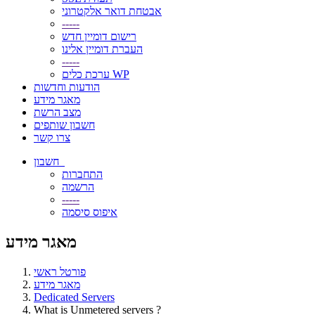
אבטחת דואר אלקטרוני
-----
רישום דומיין חדש
העברת דומיין אלינו
-----
ערכת כלים WP
הודעות וחדשות
מאגר מידע
מצב הרשת
חשבון שותפים
צרו קשר
חשבון
התחברות
הרשמה
-----
איפוס סיסמה
מאגר מידע
פורטל ראשי
מאגר מידע
Dedicated Servers
What is Unmetered servers ?